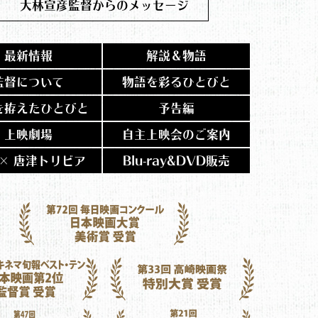
大林宣彦監督からのメッセージ
最新情報
解説＆物語
監督について
物語を彩るひとびと
を拵えたひとびと
予告編
上映劇場
自主上映会のご案内
 × 唐津トリビア
Blu-ray&DVD販売